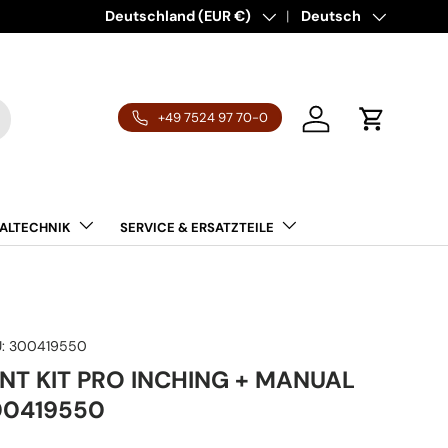
Entdecke über 500.000 Ersatz- & Verschleßteile 
Land/Region
Deutschland (EUR €)
Sprache
Deutsch
+49 7524 97 70-0
Einloggen
Einkaufsw
ALTECHNIK
SERVICE & ERSATZTEILE
:
300419550
ANT KIT PRO INCHING + MANUAL
00419550