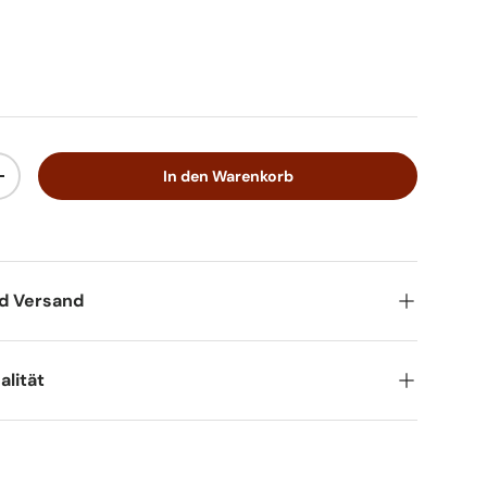
In den Warenkorb
+
nd Versand
lität