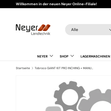
Willkommen in der neuen Neyer Online-Filiale!
Direkt zum Inhalt
Suchen
Art
Alle
NEYER
SHOP
LAGERMASCHINEN
Startseite
Tobroco GiANT KIT PRO INCHING + MANUAL DROSSEL 300419550