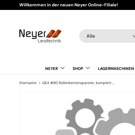
Willkommen in der neuen Neyer Online-Filiale!
Direkt zum Inhalt
Suchen
Art
Alle
NEYER
SHOP
LAGERMASCHINEN
Startseite
GEA #80 Rollenkettenspanner, komplett 2003-7500-030 (20037500030)