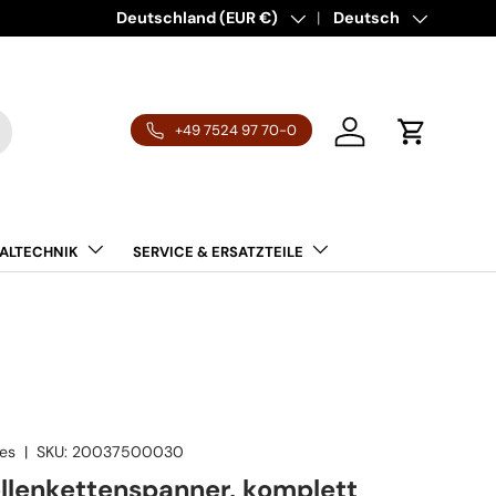
Entdecke über 500.000 Ersatz- & Verschleßteile 
Land/Region
Deutschland (EUR €)
Sprache
Deutsch
+49 7524 97 70-0
Einloggen
Einkaufsw
ALTECHNIK
SERVICE & ERSATZTEILE
es
|
SKU:
20037500030
lenkettenspanner, komplett