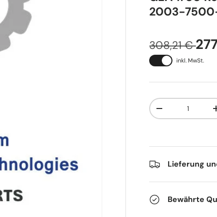
2003-7500
277
308,21 €
inkl. MwSt.
Anzahl
-
Lieferung u
Bewährte Qua